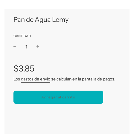
Pan de Agua Lemy
CANTIDAD
−
+
Precio
habitual
$3.85
Los
gastos de envío
se calculan en la pantalla de pagos.
Agregar al carrito