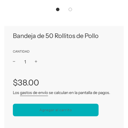
Bandeja de 50 Rollitos de Pollo
CANTIDAD
−
+
Precio
habitual
$38.00
Los
gastos de envío
se calculan en la pantalla de pagos.
Agregar al carrito