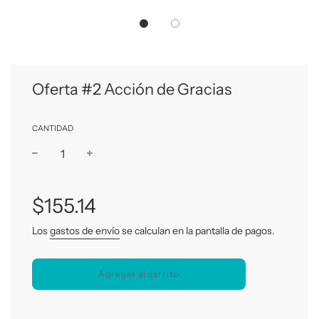
Oferta #2 Acción de Gracias
CANTIDAD
−
+
Precio
habitual
$155.14
Los
gastos de envío
se calculan en la pantalla de pagos.
Agregar al carrito